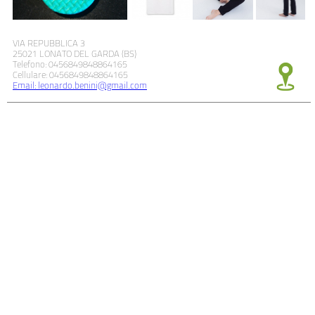
VIA REPUBBLICA 3
25021 LONATO DEL GARDA (BS)
Telefono: 0456849848864165
Cellulare: 0456849848864165
Email: leonardo.benini@gmail.com