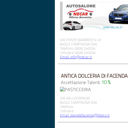
VIA PONTE BARBIERI N 45
84022 CAMPAGNA (SA)
Telefono: 0828 240034
Cellulare: 0828 240034
Email: info@necar.it
ANTICA DOLCERIA DI FACENDA 
10 %
Accettazione Talenti
VIA VALLEGRINI,99
84022 CAMPAGNA (SA)
Telefono:
Cellulare:
Email: danielefacenda@libero.it